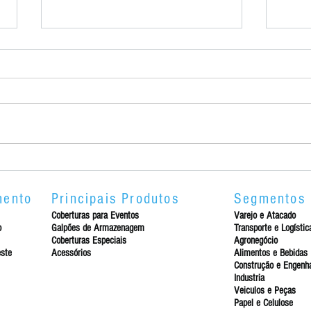
Tend
Locação de Galpão para
Logística
mento
Principais Produtos
Segmentos
Coberturas para Eventos
Varejo e Atacado
o
Galpões de Armazenagem
Transporte e Logístic
Coberturas Especiais
Agronegócio
este
Acessórios
Alimentos e Bebidas
Construção e Engenha
Industria
Veiculos e Peças
Papel e Celulose