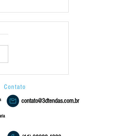
a Chapéu de Bruxa
Contato
a
contato@3dtendas.com.br
ria