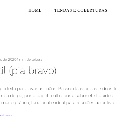
HOME
TENDAS E COBERTURAS
r. de 2020
1 min de leitura
il (pia bravo)
perfeita para lavar as mãos. Possui duas cubas e duas 
ba de pé, porta papel toalha porta sabonete liquido 
é muito prática, funcional e ideal para reuniões ao ar livr
IMdKKzs