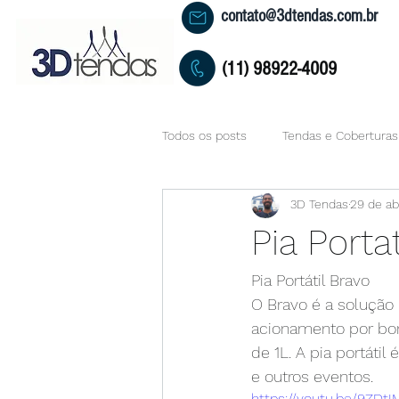
contato@3dtendas.com.br
(11) 98922-4009
Todos os posts
Tendas e Coberturas
3D Tendas
29 de ab
Pia Portat
Pia Portátil Bravo
O Bravo é a solução 
acionamento por bom
de 1L. A pia portátil 
e outros eventos. 
https://youtu.be/9ZDt