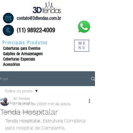
contato@3dtendas.com.br
(11) 98922-4009
Principais Produtos
ME
NU
Coberturas para Eventos
Galpões de Armazenagem
Coberturas Especiais
Acessórios
Post
Todos os posts
3D Tendas
Todos os posts
27 de mar. de 2020
1 min de leitura
Tenda Hospitalar
Tendas e Coberturas
Tenda Hospitalar
. 
Estrutura 
Completa 
para Hospital de Campanha.