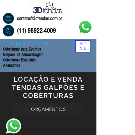
contato@3dtendas.com.br
(11) 98922-4009
Principais Produtos
ME
NU
Coberturas para Eventos
Galpões de Armazenagem
Coberturas Especiais
Acessórios
LOCAÇÃO E VENDA
TENDAS GALPÕES E
COBERTURAS
ORÇAMENTOS