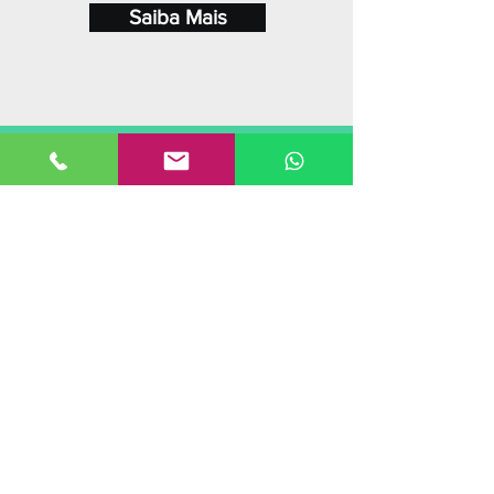
Saiba Mais
Soluções
em
Logística
Soluções em estruturas para
armazenagem e operações
logísticas. Otimização de
áreas, estruturas
personalizadas, customizadas
e desmontáveis a preços
competitivos e qualidade