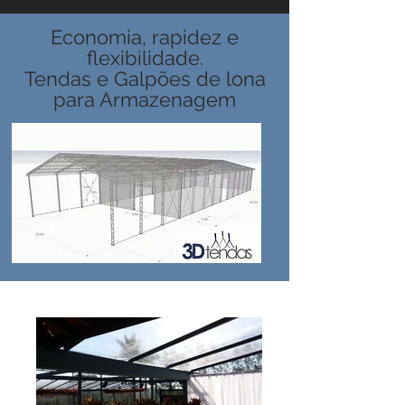
Economia, rapidez e
flexibilidade.
Tendas e Galpões de lona
para Armazenagem